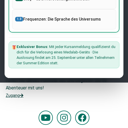
Newsletter
Melden Sie sich auf der Website mit Ihrer E-Mail-Adresse
an und erhalten Sie die neuesten Nachrichten über
Frequenzen: Die Sprache des Universums
1.3
Forschung und Veranstaltungen von Dr. Andreas Kalcker
und dem Kalcker-Institut.
Der Liste Beitreten
Exklusiver Bonus:
Mit jeder Kursanmeldung qualifizierst du
dich für die Verlosung eines Medalab-Geräts · Die
Auslosung findet am 25. September unter allen Teilnehmern
Möchten Sie mit uns zusammenarbeiten?
der Summer Edition statt.
Möchten Sie Teil unseres Teams werden?
Füllen Sie dieses Formular aus und beginnen Sie Ihr
Abenteuer mit uns!
Zugang
Y
I
F
o
n
a