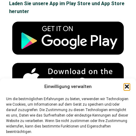
u
s
c
Laden Sie unsere App im Play Store und App Store
t
t
e
herunter
u
a
b
b
g
o
e
r
o
a
k
m
Einwilligung verwalten
Um die bestmöglichen Erfahrungen zu bieten, verwenden wir Technologien
wie Cookies, um Informationen auf dem Gerät zu speichern und/oder
darauf zuzugreifen. Die Zustimmung zu diesen Technologien ermöglicht
Spam-Warnung:
es uns, Daten wie das Surfverhalten oder eindeutige Kennungen auf dieser
Bitte überprüfen Sie Ihren Spam- oder Junk-Ordner, um unsere
Website zu verarbeiten. Wenn Sie nicht zustimmen oder Ihre Zustimmung
E-Mails zu erhalten.
widerrufen, kann dies bestimmte Funktionen und Eigenschaften
beeinträchtigen.