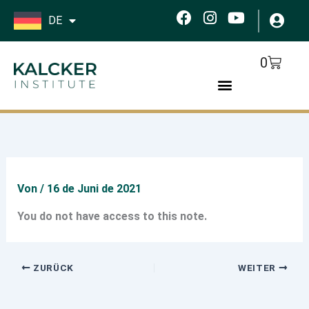
Zum
F
I
Y
DE
Inhalt
a
n
o
springen
c
s
u
e
t
t
Cart
0
b
a
u
o
g
b
o
r
e
k
a
m
Von
/
16 de Juni de 2021
You do not have access to this note.
ZURÜCK
WEITER