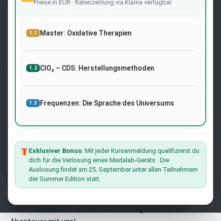
Preise in EUR · Ratenzahlung via Klarna verfügbar
o
Rechtmäßigkeit
Imprint
Cookies-Politik
Master: Oxidative Therapien
1.1
Bedingungen und Konditionen
ClO₂ – CDS: Herstellungsmethoden
1.2
Newsletter
Melden Sie sich auf der Website mit Ihrer E-Mail-Adresse
an und erhalten Sie die neuesten Nachrichten über
Frequenzen: Die Sprache des Universums
1.3
Forschung und Veranstaltungen von Dr. Andreas Kalcker
und dem Kalcker-Institut.
Der Liste Beitreten
Exklusiver Bonus:
Mit jeder Kursanmeldung qualifizierst du
dich für die Verlosung eines Medalab-Geräts · Die
Auslosung findet am 25. September unter allen Teilnehmern
Möchten Sie mit uns zusammenarbeiten?
der Summer Edition statt.
Möchten Sie Teil unseres Teams werden?
Füllen Sie dieses Formular aus und beginnen Sie Ihr