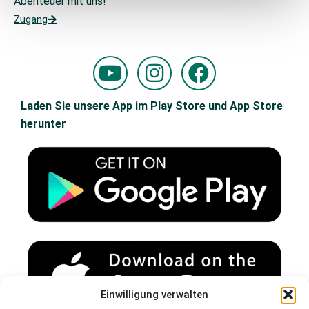
Abenteuer mit uns!
Zugang
Y
I
F
o
n
a
u
s
c
Laden Sie unsere App im Play Store und App Store
t
t
e
herunter
u
a
b
b
g
o
e
r
o
a
k
m
Einwilligung verwalten