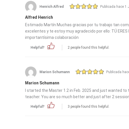
Henrich Alfred
Publicada hace 1 
Alfred Henrich
Estimado Martín Muchas gracias por tu trabajo tan comp
excelentes y te estoy muy agradecido por ello: TÚ E
importantísima colaboración
Helpful?
2 people found this helpful.
Marion Schumann
Publicada hac
Marion Schumann
I started the Master 1.2 in Feb. 2025 and just wanted to
teacher. You are so much better and just after 2 sessions 
Helpful?
3 people found this helpful.