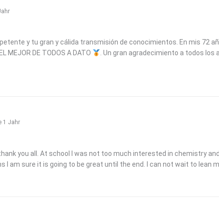
Jahr
etente y tu gran y cálida transmisión de conocimientos. En mis 72 a
RES EL MEJOR DE TODOS A DATO
. Un gran agradecimiento a todos los ay
e 1 Jahr
 thank you all. At school I was not too much interested in chemistry an
I am sure it is going to be great until the end. I can not wait to lean m