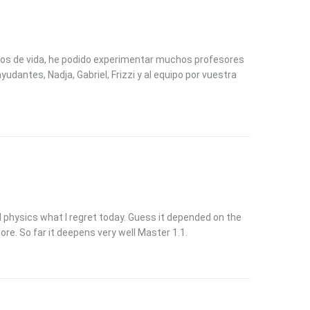
ños de vida, he podido experimentar muchos profesores
udantes, Nadja, Gabriel, Frizzi y al equipo por vuestra
d physics what I regret today. Guess it depended on the
ore. So far it deepens very well Master 1.1.