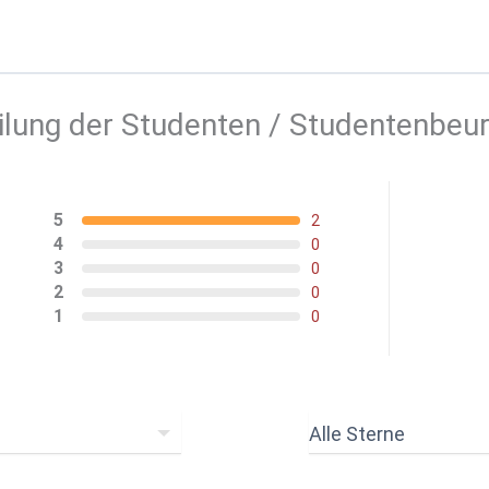
ilung der Studenten / Studentenbeur
5
2
4
0
3
0
2
0
1
0