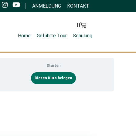
I
Y
ANMELDUNG
KONTAKT
n
o
s
u
t
t
Cart
0
a
u
Home
Geführte Tour
Schulung
g
b
r
e
a
m
Starten
Diesen Kurs belegen