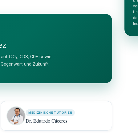
Di
vo
Un
da
Ins
ez
 auf ClO₂, CDS, CDE sowie
r Gegenwart und Zukunft
MEDIZINISCHE TUTORIEN
Dr. Eduardo Cáceres