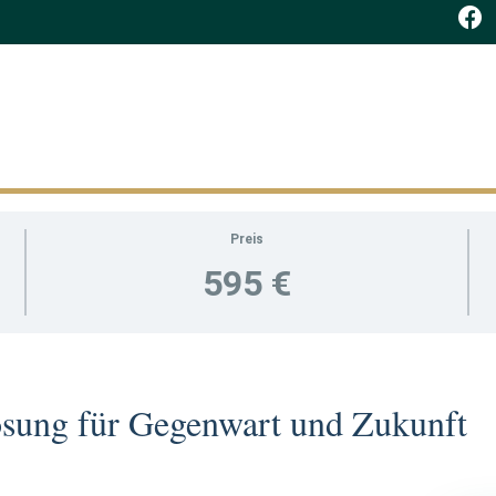
F
a
c
e
b
o
o
k
Preis
595 €
sung für Gegenwart und Zukunft