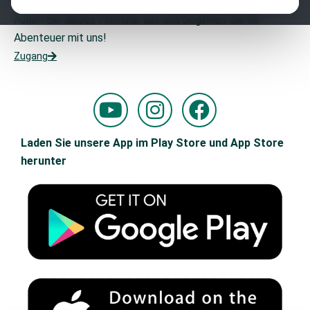
Möchten Sie Teil unseres Teams werden?
Füllen Sie dieses Formular aus und beginnen Sie Ihr
Abenteuer mit uns!
Zugang
Y
I
F
o
n
a
u
s
c
Laden Sie unsere App im Play Store und App Store
t
t
e
herunter
u
a
b
b
g
o
e
r
o
a
k
m