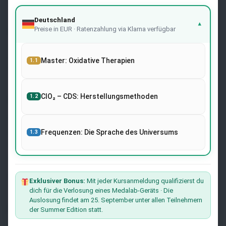
Deutschland
▾
Preise in EUR · Ratenzahlung via Klarna verfügbar
Rechtmäßigkeit
Imprint
Cookies-Politik
Master: Oxidative Therapien
1.1
Bedingungen und Konditionen
ClO₂ – CDS: Herstellungsmethoden
1.2
Newsletter
Melden Sie sich auf der Website mit Ihrer E-Mail-Adresse
an und erhalten Sie die neuesten Nachrichten über
Frequenzen: Die Sprache des Universums
1.3
Forschung und Veranstaltungen von Dr. Andreas Kalcker
und dem Kalcker-Institut.
Der Liste Beitreten
Exklusiver Bonus:
Mit jeder Kursanmeldung qualifizierst du
dich für die Verlosung eines Medalab-Geräts · Die
Auslosung findet am 25. September unter allen Teilnehmern
Möchten Sie mit uns zusammenarbeiten?
der Summer Edition statt.