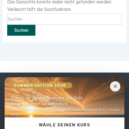
Das Gesuchte konnte leider nicht gefunden werden.
Vielleicht hilft die Suchfunktion.
DE
SUMMER EDITION 2026 ·
✕
Nimm dir diesen Sommer die Zeit,
Seiten
deinen Körper zu verstehen.
Wissenschaftliche Weiterbildung in elektromolekularer Medizin bei Dr. h.c. Andreas
Home
Kalcker
Schulung
Kontakt
WÄHLE DEINEN KURS
Häufige Fragen