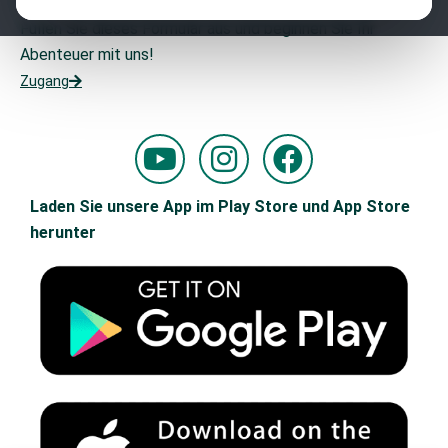
Möchten Sie Teil unseres Teams werden?
Füllen Sie dieses Formular aus und beginnen Sie Ihr
Abenteuer mit uns!
Zugang
Y
I
F
o
n
a
u
s
c
Laden Sie unsere App im Play Store und App Store
t
t
e
herunter
u
a
b
b
g
o
e
r
o
a
k
m