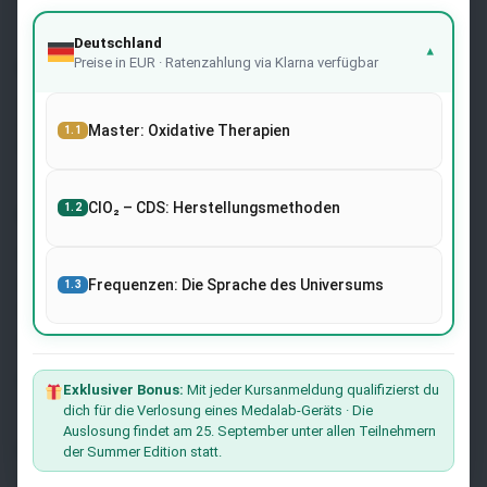
Deutschland
▾
Preise in EUR · Ratenzahlung via Klarna verfügbar
Rechtmäßigkeit
Imprint
Cookies-Politik
Master: Oxidative Therapien
1.1
Bedingungen und Konditionen
ClO₂ – CDS: Herstellungsmethoden
1.2
Newsletter
Melden Sie sich auf der Website mit Ihrer E-Mail-Adresse
an und erhalten Sie die neuesten Nachrichten über
Frequenzen: Die Sprache des Universums
1.3
Forschung und Veranstaltungen von Dr. Andreas Kalcker
und dem Kalcker-Institut.
Der Liste Beitreten
Exklusiver Bonus:
Mit jeder Kursanmeldung qualifizierst du
dich für die Verlosung eines Medalab-Geräts · Die
Auslosung findet am 25. September unter allen Teilnehmern
Möchten Sie mit uns zusammenarbeiten?
der Summer Edition statt.