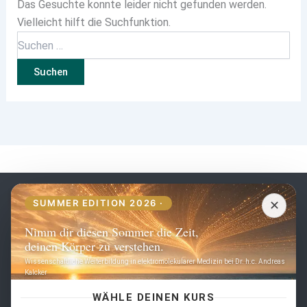
Das Gesuchte konnte leider nicht gefunden werden.
Vielleicht hilft die Suchfunktion.
DE
SUMMER EDITION 2026 ·
✕
Nimm dir diesen Sommer die Zeit,
Seiten
deinen Körper zu verstehen.
Wissenschaftliche Weiterbildung in elektromolekularer Medizin bei Dr. h.c. Andreas
Home
Kalcker
Schulung
Kontakt
WÄHLE DEINEN KURS
Häufige Fragen